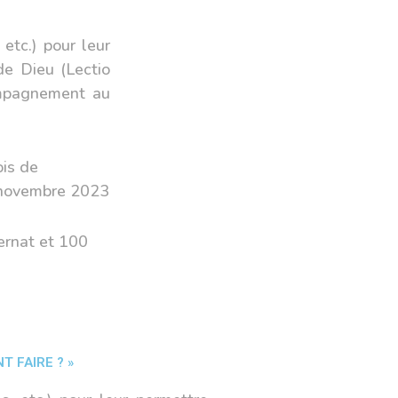
 etc.) pour leur
de Dieu (Lectio
compagnement au
ois de
 novembre 2023
ernat et 100
 FAIRE ? »