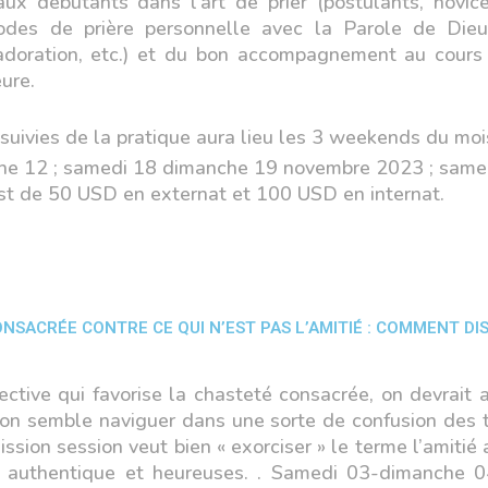
aux débutants dans l’art de prier (postulants, novice
odes de prière personnelle avec la Parole de Dieu 
, adoration, etc.) et du bon accompagnement au cours
eure.
 suivies de la pratique aura lieu les 3 weekends du mo
he 12 ; samedi 18 dimanche 19 novembre 2023 ; sam
st de 50 USD en externat et 100 USD en internat.
ONSACRÉE CONTRE CE QUI N’EST PAS L’AMITIÉ : COMMENT DI
ctive qui favorise la chasteté consacrée, on devrait a
s on semble naviguer dans une sorte de confusion des t
ion session veut bien « exorciser » le terme l’amitié a
ée authentique et heureuses. . Samedi 03-dimanche 