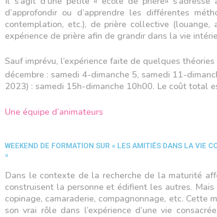
Il s’agit d’une petite « école de prière» s’adresse 
d’approfondir ou d’apprendre les différentes méth
contemplation, etc.), de prière collective (louange
expérience de prière afin de grandir dans la vie intéri
Sauf imprévu, l’expérience faite de quelques théories
décembre : samedi 4-dimanche 5, samedi 11-dimanc
2023) : samedi 15h-dimanche 10h00. Le coût total e
Une équipe d’animateurs
WEEKEND DE FORMATION SUR « LES AMITIÉS DANS LA VIE C
»
Dans le contexte de la recherche de la maturité affe
construisent la personne et édifient les autres. Mai
copinage, camaraderie, compagnonnage, etc. Cette miss
son vrai rôle dans l’expérience d’une vie consacr