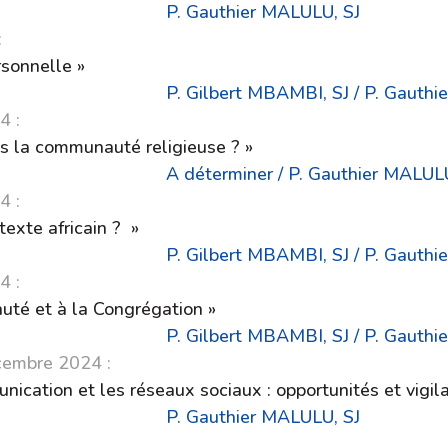
P. Gauthier MALULU, SJ
:
rsonnelle »
 SJ / P. Gauthier MALU
4 :
ans la communauté religieuse ? »
. Gauthier MALULU, 
imanche 10 novembre 
exte africain ? »
P. Gilbert MBAMBI, SJ / P. Gauthi
imanche 17 novembre 
té et à la Congrégation »
P. Gilbert MBAMBI, SJ / P. Gauthi
 au dimanche 1er décembre
ication et les réseaux sociaux : opportunités et vigil
P. Gauthier MALULU, SJ