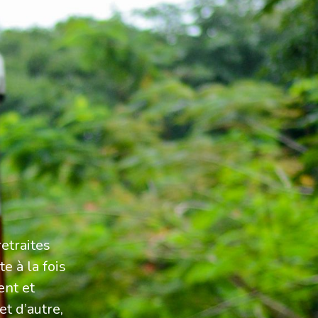
retraites
e à la fois
ent et
t d’autre,