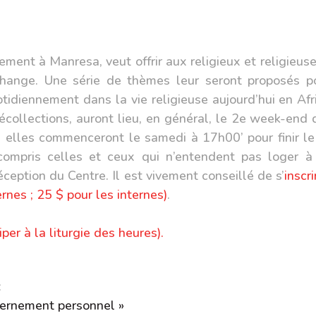
ement à Manresa, veut offrir aux religieux et religieus
ange. Une série de thèmes leur seront proposés po
uotidiennement dans la vie religieuse aujourd’hui en Af
collections, auront lieu, en général, le
2e week-end 
n, elles commenceront
le samedi à 17h00’ pour finir l
y compris celles et ceux qui n’entendent pas loger 
éception du Centre. Il est vivement conseillé de s’
inscr
nes ; 25 $ pour les internes)
.
iper à la liturgie des heures).
dimanche 06 octobre 
scernement personnel »