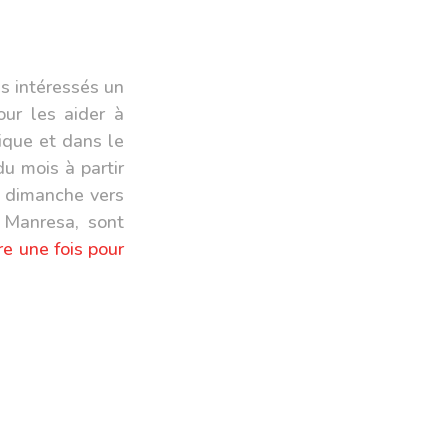
es intéressés un
ur les aider à
rique et dans le
du mois
à partir
e dimanche vers
à Manresa, sont
ire une fois pour
2024 :