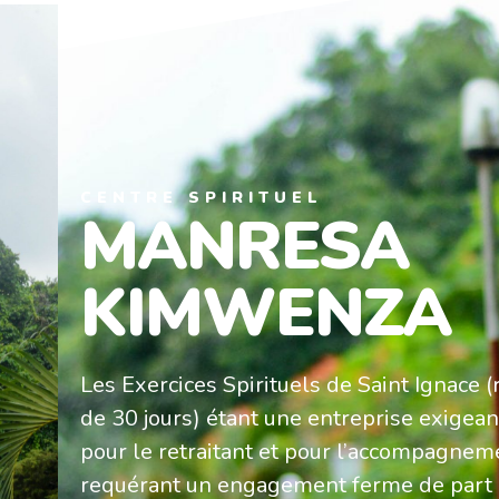
CENTRE SPIRITUEL
MANRESA
KIMWENZA
Les Exercices Spirituels de Saint Ignace (
de 30 jours) étant une entreprise exigeant
pour le retraitant et pour l’accompagnem
requérant un engagement ferme de part e