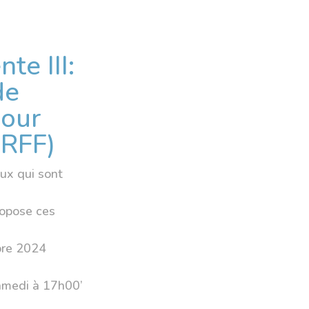
te III:
de
pour
(RFF)
eux qui sont
ropose ces
bre 2024
amedi à 17h00’