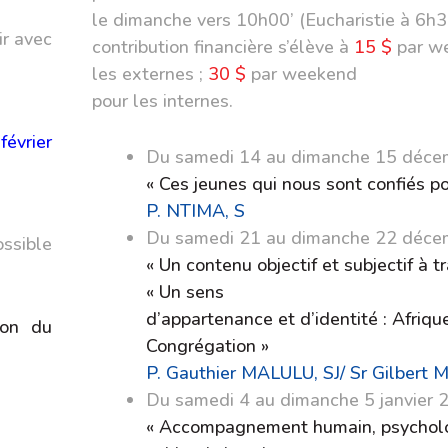
le dimanche vers 10h00’ (Eucharistie à 6h30
ir avec
contribution financière s’élève à
15 $
par w
les externes ;
30 $
par weekend
pour les internes.
évrier
Du samedi 14 au dimanche 15 déce
« Ces jeunes qui nous sont confiés po
P. NTIMA, S
Du samedi 21 au dimanche 22 déce
ssible
« Un contenu objectif et subjectif à 
« Un sens
d’appartenance et d’identité : Afrique
ion du
Congrégation »
P. Gauthier MALULU, SJ/ Sr Gilbert
Du samedi 4 au dimanche 5 janvier 2
« Accompagnement humain, psychol