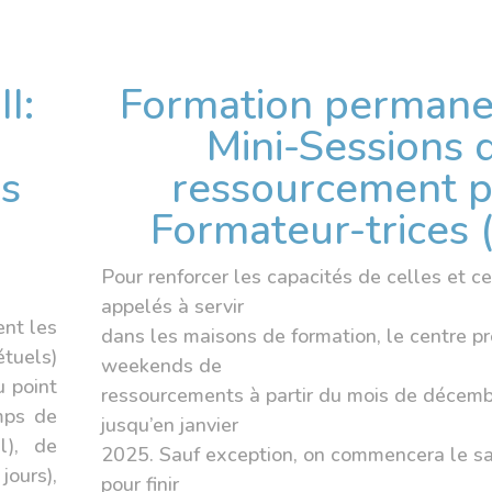
I:
Formation permanen
Mini-Sessions 
s
ressourcement 
Formateur-trices 
Pour renforcer les capacités de celles et c
appelés à servir
ent les
dans les maisons de formation, le centre p
tuels)
weekends de
u point
ressourcements à partir du mois de décem
mps de
jusqu’en janvier
l), de
2025. Sauf exception, on commencera le s
jours),
pour finir