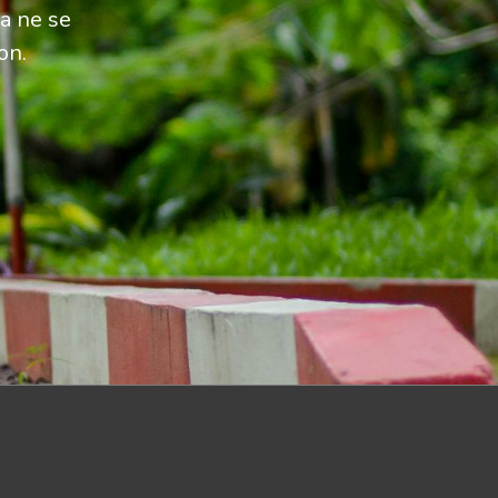
ra ne se
on.