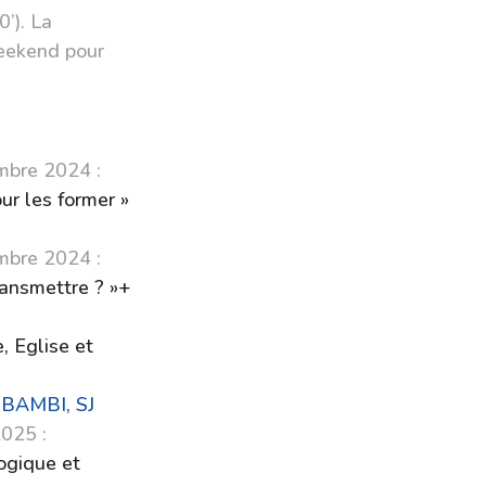
’). La
eekend pour
mbre 2024 :
ur les former »
mbre 2024 :
transmettre ? »+
, Eglise et
 MBAMBI, SJ
025 :
ogique et