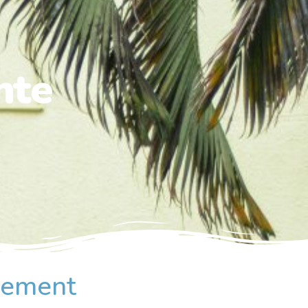
nte
rcement